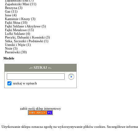
Zapalniczki Etui
(7)
Zapalniczki Mini
(11)
Benzyna
(3)
Gaz
(11)
Inne
(4)
Kamienie i Knoty
(3)
Fajki Shisa
(10)
Fajki Szklane i Akrylowe
(5)
Fajki Metalowe
(15)
Lufki Szklane
(4)
Piecyki, Dzbanki i Kominki
(3)
Sitka, Szczotki i Podstawki
(1)
Ustniki i Węże
(1)
Noże
(5)
Piersiówki
(39)
Modele
.:: SZUKAJ ::.
szukaj w opisach
załóż swój sklep internetowy
Użytkowanie sklepu oznacza zgodę na wykorzystywanie plików cookies. Szczegółowe inform