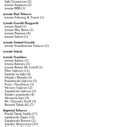
fajki Ceramiczne
(2)
tytonie Amphora
(2)
tytonie BBB
(1)
tytonie Dan Tobacco
tytonie Fribourg & Trayer
(1)
tytonie Gawith Hoggarth
tytonie Ilsted
(1)
tytonie Mac Baren
(1)
tytonie Peterson
(4)
tytonie Sailors
(1)
tytonie Samuel Gawith
tytonie Scandinavian Tobacco
(1)
tytonie Solani
tytonie Stanislaw
tytonie Ashton
(1)
tytonie Rattrays
(3)
tytonie Robert Mc Conell
(1)
Filtry fajkowe
(11)
Saszetki na fajki
(4)
Ubijaki i Mieszki
(3)
Popielniczki fajkowe
(5)
Frezy i Nawilżacze
(3)
Wyciory Fajkowe
(2)
Zapalniczki fajkowe
(2)
Stojaki i pojemniki
(4)
Akcesoria inne
(3)
Mc. Chrystal's Snuff
(3)
Bernard Tabak AG
(7)
Imperial Tobacco
Pöschl Tabak Gmbh
(17)
zapalniczki Zippo
(12)
Zapalniczki Ronson
(2)
Zapalni. Benzynowe
(25)