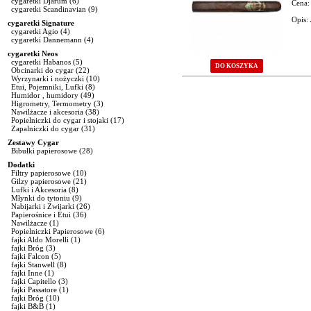
cygaretki Djarum
(6)
Cena:
cygaretki Scandinavian
(9)
Opis:
cygaretki Signature
cygaretki Agio
(4)
cygaretki Dannemann
(4)
cygaretki Neos
cygaretki Habanos
(5)
DO KOSZYKA
Obcinarki do cygar
(22)
Wyrzynarki i nożyczki
(10)
Etui, Pojemniki, Lufki
(8)
Strona: 1 / 1
Humidor , humidory
(49)
Higrometry, Termometry
(3)
Przejdź do strony:
[1]
Nawilżacze i akcesoria
(38)
Popielniczki do cygar i stojaki
(17)
Zapalniczki do cygar
(31)
Zestawy Cygar
Bibułki papierosowe
(28)
Dodatki
Filtry papierosowe
(10)
Gilzy papierosowe
(21)
Lufki i Akcesoria
(8)
Młynki do tytoniu
(9)
Nabijarki i Zwijarki
(26)
Papierośnice i Etui
(36)
Nawilżacze
(1)
Popielniczki Papierosowe
(6)
fajki Aldo Morelli
(1)
fajki Bróg
(3)
fajki Falcon
(5)
fajki Stanwell
(8)
fajki Inne
(1)
fajki Capitello
(3)
fajki Passatore
(1)
fajki Bróg
(10)
fajki B&B
(1)