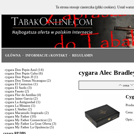
Ta strona stosuje ciasteczka (pliki cookies). Ustal w
GŁÓWNA
·
INFORMACJE i KONTAKT
·
REGULAMIN
cygara Don Pepin Azul
(14)
cygara Alec Bradle
cygara Don Pepin Cuba
(6)
cygara Don Pepin JJ
(1)
cygara Don Tomas Nicaragua
(2)
cygara El Centurion
(1)
cena
cygara El Suelo
(3)
cygara Fausto
(2)
cygara Flor de Antillas
(4)
Cyg
cygara Jaime Garcia
(2)
cygara La Antiguedad
(1)
Produ
cygara La Mission
(1)
cygara L'Atelier
(2)
Cena:
cygara Macanudo Inspirado
(2)
cygara My Father
(10)
Opis:
cygara My Father Connecticut
(2)
cygara My Father La Gran Oferta
(3)
cygara My Father La Opulencia
(5)
cygara RP DBS