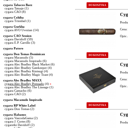
cygara Tabacos Baez
DO KOSZYKA
cygara Tatuaje
(1)
cygara CAO
(8)
Cyg
cygara Cohiba
cygara Trinidad
(1)
Produ
cygara Gurkha
Cena:
cygara AVO Uvezian
(14)
cygara CAO Session
Opis:
cygara Davidoff
(59)
cygara E.P. Carrillo
(3)
cygara Patoro
cygara Don Tomas Dominican
DO KOSZYKA
cygara Macanudo
(5)
cygara Macanudo Inspirado
(6)
Cyg
cygara Alec Bradley Black Market
(6)
cygara Alec Bradley Gatekeeper
(4)
cygara Alec Bradley Kintsugi
(4)
Produ
cygara Alec Bradley Magic Toast
(4)
Cena:
cygara Alec Bradley MAXX
cygara Alec Bradley Prensado
(4)
»
Opis:
cygara Alec Bradley The Lineage
(1)
cygara Camacho
(6)
cygara CAO
(2)
cygara Macanudo Inspirado
cygara RP White Label
DO KOSZYKA
cygara Don Tomas
(2)
Cyg
cygara Habanos
cygara VascodaGama
(2)
cygara J. Cortes
(8)
Produ
cygaretki Davidoff
(2)