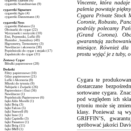
cygaretki Djarum
(6)
Vincente, która nadaje
cygaretki Scandinavian
(9)
palenia powstaje piękny
cygaretki Signature
cygaretki Agio
(4)
Cygara Private Stock M
cygaretki Dannemann
(4)
Coronie, Robusto, Panat
cygaretki Neos
cygaretki Habanos
(5)
podróży polecamy Pa
Obcinarki do cygar
(22)
Wyrzynarki i nożyczki
(10)
(Grand Corona). Oba
Etui, Pojemniki, Lufki
(8)
gwarantują zachowanie
Humidor , humidory
(49)
Higrometry, Termometry
(3)
miesiące. Również dla
Nawilżacze i akcesoria
(38)
Popielniczki do cygar i stojaki
(17)
prostu wyjąć je z tuby, 
Zapalniczki do cygar
(31)
Zestawy Cygar
Bibułki papierosowe
(28)
Dodatki
Filtry papierosowe
(10)
Gilzy papierosowe
(21)
Cygara te produkowane
Lufki i Akcesoria
(8)
Młynki do tytoniu
(9)
dostarczane bezpośred
Nabijarki i Zwijarki
(26)
Papierośnice i Etui
(36)
sortowane cygara. Znacz
Nawilżacze
(1)
Popielniczki Papierosowe
(6)
pod względem ich sklas
fajki Aldo Morelli
(1)
tytoniu może się zmien
fajki Bróg
(3)
fajki Falcon
(5)
klasy. Ponieważ są 
fajki Stanwell
(8)
fajki Inne
(1)
GRIFFIN’S, gwarantu
fajki Capitello
(3)
fajki Passatore
(1)
spróbować jakości Davi
fajki Bróg
(11)
fajki B&B
(1)