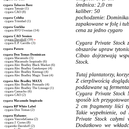
średnica: 2,0 cm
cygara Tabacos Baez
cygara Tatuaje
(1)
kaliber: 50
cygara CAO
(8)
pochodzenie: Dominik
cygara Cohiba
cygara Trinidad
(1)
zapakowane w folę i tu
cygara Gurkha
cena za jedno cygaro
cygara AVO Uvezian
(14)
cygara CAO Session
cygara Davidoff
(59)
»
Cygara Private Stock z
cygara E.P. Carrillo
(3)
obszarów upraw tytoniu
cygara Patoro
Cibao dojrzewają wspan
cygara Don Tomas Dominican
cygara Macanudo
(5)
Stock.
cygara Macanudo Inspirado
(6)
cygara Alec Bradley Black Market
(6)
cygara Alec Bradley Gatekeeper
(4)
cygara Alec Bradley Kintsugi
(4)
Tutaj plantatorzy, korzy
cygara Alec Bradley Magic Toast
(4)
Z cierpliwością dogląda
cygara Alec Bradley MAXX
cygara Alec Bradley Prensado
(4)
poddawane są fermentacj
cygara Alec Bradley The Lineage
(1)
cygara Camacho
(6)
Cygara Private Stock
cygara CAO
(2)
sposób ich przygotowani
cygara Macanudo Inspirado
2 cm fragmenty liści t
cygara RP White Label
cygara Don Tomas
(2)
Takie wypełnienie, od 
cygara Habanos
Private Stock całymi
cygara VascodaGama
(2)
cygara J. Cortes
(8)
Dodatkowo we wkładce
cygaretki Davidoff
(2)