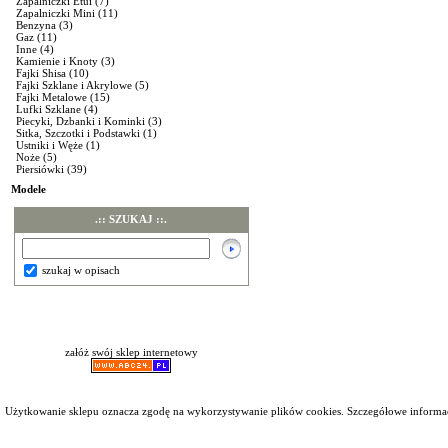
Zapalniczki Etui
(7)
Zapalniczki Mini
(11)
Benzyna
(3)
Gaz
(11)
Inne
(4)
Kamienie i Knoty
(3)
Fajki Shisa
(10)
Fajki Szklane i Akrylowe
(5)
Fajki Metalowe
(15)
Lufki Szklane
(4)
Piecyki, Dzbanki i Kominki
(3)
Sitka, Szczotki i Podstawki
(1)
Ustniki i Węże
(1)
Noże
(5)
Piersiówki
(39)
Modele
.:: SZUKAJ ::.
szukaj w opisach
załóż swój sklep internetowy
Użytkowanie sklepu oznacza zgodę na wykorzystywanie plików cookies. Szczegółowe inform