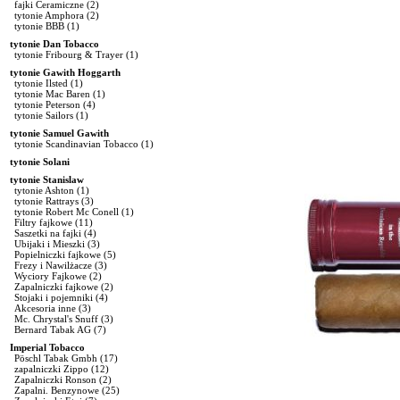
fajki Ceramiczne
(2)
tytonie Amphora
(2)
tytonie BBB
(1)
tytonie Dan Tobacco
tytonie Fribourg & Trayer
(1)
tytonie Gawith Hoggarth
tytonie Ilsted
(1)
tytonie Mac Baren
(1)
tytonie Peterson
(4)
tytonie Sailors
(1)
tytonie Samuel Gawith
tytonie Scandinavian Tobacco
(1)
tytonie Solani
tytonie Stanislaw
tytonie Ashton
(1)
tytonie Rattrays
(3)
tytonie Robert Mc Conell
(1)
Filtry fajkowe
(11)
Saszetki na fajki
(4)
Ubijaki i Mieszki
(3)
Popielniczki fajkowe
(5)
Frezy i Nawilżacze
(3)
Wyciory Fajkowe
(2)
Zapalniczki fajkowe
(2)
Stojaki i pojemniki
(4)
Akcesoria inne
(3)
Mc. Chrystal's Snuff
(3)
Bernard Tabak AG
(7)
Imperial Tobacco
Pöschl Tabak Gmbh
(17)
zapalniczki Zippo
(12)
Zapalniczki Ronson
(2)
Zapalni. Benzynowe
(25)