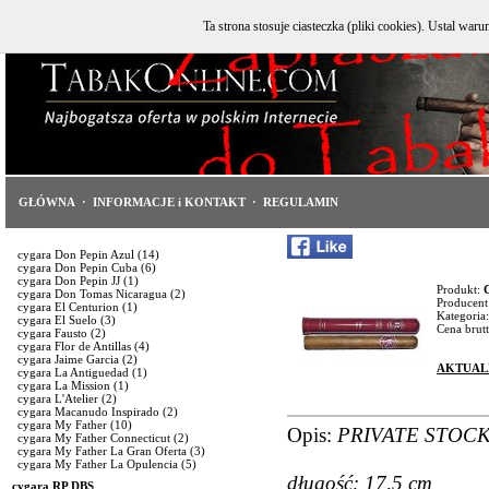
Ta strona stosuje ciasteczka (pliki cookies). Ustal w
GŁÓWNA
·
INFORMACJE i KONTAKT
·
REGULAMIN
cygara Don Pepin Azul
(14)
cygara Don Pepin Cuba
(6)
cygara Don Pepin JJ
(1)
Produkt:
cygara Don Tomas Nicaragua
(2)
Producent
cygara El Centurion
(1)
Kategoria:
cygara El Suelo
(3)
Cena brutt
cygara Fausto
(2)
cygara Flor de Antillas
(4)
cygara Jaime Garcia
(2)
AKTUAL
cygara La Antiguedad
(1)
cygara La Mission
(1)
cygara L'Atelier
(2)
cygara Macanudo Inspirado
(2)
cygara My Father
(10)
Opis:
PRIVATE STOCK
cygara My Father Connecticut
(2)
cygara My Father La Gran Oferta
(3)
cygara My Father La Opulencia
(5)
długość: 17,5 cm
cygara RP DBS