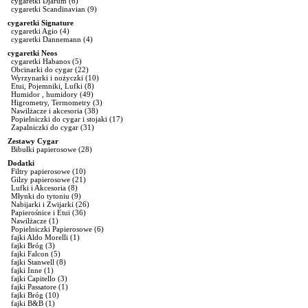
cygaretki Djarum
(6)
cygaretki Scandinavian
(9)
cygaretki Signature
cygaretki Agio
(4)
cygaretki Dannemann
(4)
cygaretki Neos
cygaretki Habanos
(5)
Obcinarki do cygar
(22)
Wyrzynarki i nożyczki
(10)
Etui, Pojemniki, Lufki
(8)
Humidor , humidory
(49)
Higrometry, Termometry
(3)
Nawilżacze i akcesoria
(38)
Popielniczki do cygar i stojaki
(17)
Zapalniczki do cygar
(31)
Zestawy Cygar
Bibułki papierosowe
(28)
Dodatki
Filtry papierosowe
(10)
Gilzy papierosowe
(21)
Lufki i Akcesoria
(8)
Młynki do tytoniu
(9)
Nabijarki i Zwijarki
(26)
Papierośnice i Etui
(36)
Nawilżacze
(1)
Popielniczki Papierosowe
(6)
fajki Aldo Morelli
(1)
fajki Bróg
(3)
fajki Falcon
(5)
fajki Stanwell
(8)
fajki Inne
(1)
fajki Capitello
(3)
fajki Passatore
(1)
fajki Bróg
(10)
fajki B&B
(1)