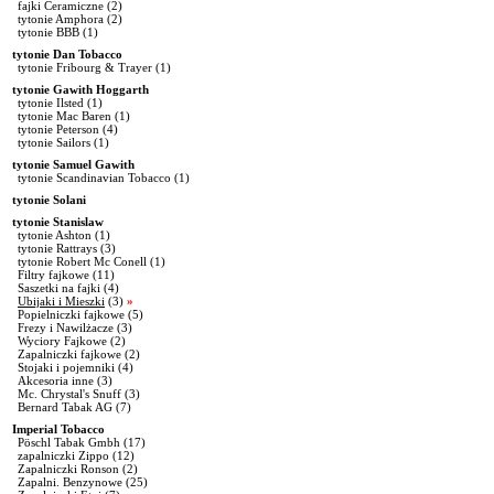
fajki Ceramiczne
(2)
tytonie Amphora
(2)
tytonie BBB
(1)
tytonie Dan Tobacco
tytonie Fribourg & Trayer
(1)
tytonie Gawith Hoggarth
tytonie Ilsted
(1)
tytonie Mac Baren
(1)
tytonie Peterson
(4)
tytonie Sailors
(1)
tytonie Samuel Gawith
tytonie Scandinavian Tobacco
(1)
tytonie Solani
tytonie Stanislaw
tytonie Ashton
(1)
tytonie Rattrays
(3)
tytonie Robert Mc Conell
(1)
Filtry fajkowe
(11)
Saszetki na fajki
(4)
Ubijaki i Mieszki
(3)
»
Popielniczki fajkowe
(5)
Frezy i Nawilżacze
(3)
Wyciory Fajkowe
(2)
Zapalniczki fajkowe
(2)
Stojaki i pojemniki
(4)
Akcesoria inne
(3)
Mc. Chrystal's Snuff
(3)
Bernard Tabak AG
(7)
Imperial Tobacco
Pöschl Tabak Gmbh
(17)
zapalniczki Zippo
(12)
Zapalniczki Ronson
(2)
Zapalni. Benzynowe
(25)