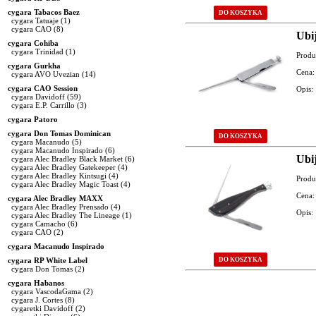
cygara Tabacos Baez
DO KOSZYKA
cygara Tatuaje
(1)
cygara CAO
(8)
Ubi
cygara Cohiba
cygara Trinidad
(1)
Produ
cygara Gurkha
Cena:
cygara AVO Uvezian
(14)
cygara CAO Session
Opis:
cygara Davidoff
(59)
cygara E.P. Carrillo
(3)
cygara Patoro
cygara Don Tomas Dominican
DO KOSZYKA
cygara Macanudo
(5)
cygara Macanudo Inspirado
(6)
Ubi
cygara Alec Bradley Black Market
(6)
cygara Alec Bradley Gatekeeper
(4)
cygara Alec Bradley Kintsugi
(4)
Produ
cygara Alec Bradley Magic Toast
(4)
Cena:
cygara Alec Bradley MAXX
cygara Alec Bradley Prensado
(4)
Opis:
cygara Alec Bradley The Lineage
(1)
cygara Camacho
(6)
cygara CAO
(2)
cygara Macanudo Inspirado
cygara RP White Label
DO KOSZYKA
cygara Don Tomas
(2)
cygara Habanos
Strona: 1 / 1
cygara VascodaGama
(2)
cygara J. Cortes
(8)
Przejdź do strony:
[1]
cygaretki Davidoff
(2)