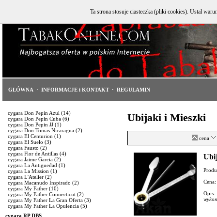
Ta strona stosuje ciasteczka (pliki cookies). Ustal w
GŁÓWNA
·
INFORMACJE i KONTAKT
·
REGULAMIN
cygara Don Pepin Azul
(14)
Ubijaki i Mieszki
cygara Don Pepin Cuba
(6)
cygara Don Pepin JJ
(1)
cygara Don Tomas Nicaragua
(2)
cygara El Centurion
(1)
cena
cygara El Suelo
(3)
cygara Fausto
(2)
cygara Flor de Antillas
(4)
Ubi
cygara Jaime Garcia
(2)
cygara La Antiguedad
(1)
Produ
cygara La Mission
(1)
cygara L'Atelier
(2)
Cena:
cygara Macanudo Inspirado
(2)
cygara My Father
(10)
Opis:
cygara My Father Connecticut
(2)
wykon
cygara My Father La Gran Oferta
(3)
cygara My Father La Opulencia
(5)
cygara RP DBS