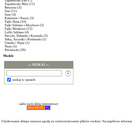
Zapalniczki Etui
(7)
Zapalniczki Mini
(11)
Benzyna
(3)
Gaz
(11)
Inne
(4)
Kamienie i Knoty
(3)
Fajki Shisa
(10)
Fajki Szklane i Akrylowe
(5)
Fajki Metalowe
(15)
Lufki Szklane
(4)
Piecyki, Dzbanki i Kominki
(3)
Sitka, Szczotki i Podstawki
(1)
Ustniki i Węże
(1)
Noże
(5)
Piersiówki
(39)
Modele
.:: SZUKAJ ::.
szukaj w opisach
załóż swój sklep internetowy
Użytkowanie sklepu oznacza zgodę na wykorzystywanie plików cookies. Szczegółowe inform