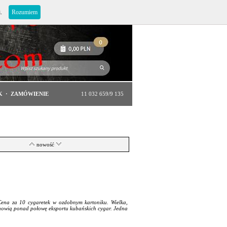
i.
Rozumiem
K
·
ZAMÓWIENIE
11 032 659/9 135
nowość
ena za 10 cygaretek w ozdobnym kartoniku. Wielka,
anowią ponad połowę eksportu kubańskich cygar. Jedna