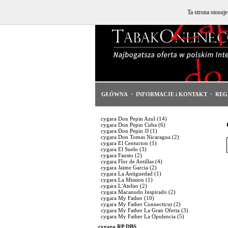
Ta strona stosuj
GŁÓWNA
·
INFORMACJE i KONTAKT
·
REG
cygara Don Pepin Azul
(14)
cygara Don Pepin Cuba
(6)
cygara Don Pepin JJ
(1)
cygara Don Tomas Nicaragua
(2)
cygara El Centurion
(1)
cygara El Suelo
(3)
cygara Fausto
(2)
cygara Flor de Antillas
(4)
cygara Jaime Garcia
(2)
cygara La Antiguedad
(1)
cygara La Mission
(1)
cygara L'Atelier
(2)
cygara Macanudo Inspirado
(2)
cygara My Father
(10)
cygara My Father Connecticut
(2)
cygara My Father La Gran Oferta
(3)
cygara My Father La Opulencia
(5)
cygara RP DBS