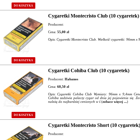
DO KOSZYKA
Cygaretki Montecristo Club (10 cygaretek)
Producent:
Cena:
55,00 zł
Opis:
Cygaretki Montecristo Club. Wielkość cygaretki: 96mm x 
DO KOSZYKA
Cygaretki Cohiba Club (10 cygaretek)
Producent:
Habanos
Cena:
60,50 zł
Opis:
Cygaretki Cohiba Club Wymiary: 96mm x 9,4mm Cen
Cohiba zadziwia palaczy cygar od dnia jej pojawienia się. Zo
należą do najbardziej cenionych w ś
(
zobacz więcej ...
)
DO KOSZYKA
Cygaretki Montecristo Short (10 cygaretek
Producent: