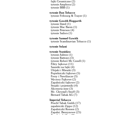
fajki Ceramiczne
(2)
tytonie Amphora
(2)
tytonie BBB
(1)
tytonie Dan Tobacco
tytonie Fribourg & Trayer
(1)
tytonie Gawith Hoggarth
tytonie Ilsted
(1)
tytonie Mac Baren
(1)
tytonie Peterson
(4)
tytonie Sailors
(1)
tytonie Samuel Gawith
tytonie Scandinavian Tobacco
(1)
tytonie Solani
tytonie Stanislaw
tytonie Ashton
(1)
tytonie Rattrays
(3)
tytonie Robert Mc Conell
(1)
Filtry fajkowe
(11)
Saszetki na fajki
(4)
Ubijaki i Mieszki
(3)
Popielniczki fajkowe
(5)
Frezy i Nawilżacze
(3)
Wyciory Fajkowe
(2)
Zapalniczki fajkowe
(2)
Stojaki i pojemniki
(4)
Akcesoria inne
(3)
Mc. Chrystal's Snuff
(3)
Bernard Tabak AG
(7)
Imperial Tobacco
Pöschl Tabak Gmbh
(17)
zapalniczki Zippo
(12)
Zapalniczki Ronson
(2)
Zapalni. Benzynowe
(25)