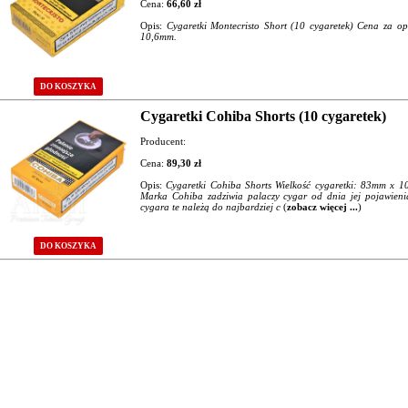
Cena:
66,60 zł
Opis:
Cygaretki Montecristo Short (10 cygaretek) Cena za o
10,6mm.
DO KOSZYKA
Cygaretki Cohiba Shorts (10 cygaretek)
Producent:
Cena:
89,30 zł
Opis:
Cygaretki Cohiba Shorts Wielkość cygaretki: 83mm x
Marka Cohiba zadziwia palaczy cygar od dnia jej pojawienia
cygara te należą do najbardziej c
(
zobacz więcej ...
)
DO KOSZYKA
Strona: 1 / 1
Przejdź do strony:
[1]