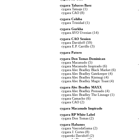
cygara Tabacos Baez
cygara Tatuaje
(1)
cygara CAO
(8)
cygara Cohiba
cygara Trinidad
(1)
cygara Gurkha
cygara AVO Uvezian
(14)
cygara CAO Session
cygara Davidoff
(59)
cygara E.P. Carrillo
(3)
cygara Patoro
cygara Don Tomas Dominican
cygara Macanudo
(5)
cygara Macanudo Inspirado
(6)
cygara Alec Bradley Black Market
(6)
cygara Alec Bradley Gatekeeper
(4)
cygara Alec Bradley Kintsugi
(4)
cygara Alec Bradley Magic Toast
(4)
cygara Alec Bradley MAXX
cygara Alec Bradley Prensado
(4)
cygara Alec Bradley The Lineage
(1)
cygara Camacho
(6)
cygara CAO
(2)
cygara Macanudo Inspirado
cygara RP White Label
cygara Don Tomas
(2)
cygara Habanos
cygara VascodaGama
(2)
cygara J. Cortes
(8)
cygaretki Davidoff
(2)