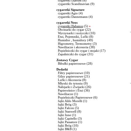
cygaretki Djarum
(6)
cygaretki Scandinavian
(9)
cygaretki Signature
cygaretki Agio
(4)
cygaretki Dannemann
(4)
cygaretki Neos
cygaretki Habanos
(5)
»
Obcinarki do cygar
(22)
Wyrzynarki i nożyczki
(10)
Etui, Pojemniki, Lufki
(8)
Humidor , humidory
(49)
Higrometry, Termometry
(3)
Nawilżacze i akcesoria
(38)
Popielniczki do cygar i stojaki
(17)
Zapalniczki do cygar
(31)
Zestawy Cygar
Bibułki papierosowe
(28)
Dodatki
Filtry papierosowe
(10)
Gilzy papierosowe
(21)
Lufki i Akcesoria
(8)
Młynki do tytoniu
(9)
Nabijarki i Zwijarki
(26)
Papierośnice i Etui
(36)
Nawilżacze
(1)
Popielniczki Papierosowe
(6)
fajki Aldo Morelli
(1)
fajki Bróg
(3)
fajki Falcon
(5)
fajki Stanwell
(8)
fajki Inne
(1)
fajki Capitello
(3)
fajki Passatore
(1)
fajki Bróg
(10)
fajki B&B
(1)