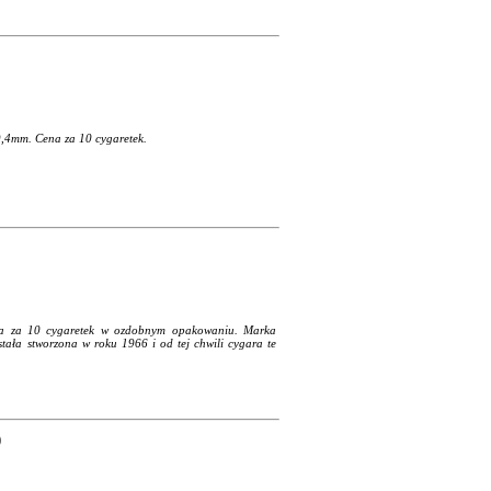
9,4mm. Cena za 10 cygaretek.
a za 10 cygaretek w ozdobnym opakowaniu. Marka
stała stworzona w roku 1966 i od tej chwili cygara te
)