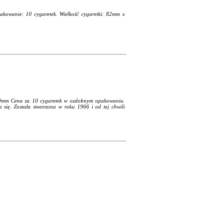
pakowanie: 10 cygaretek. Wielkość cygaretki: 82mm x
 10mm Cena za 10 cygaretek w ozdobnym opakowaniu.
 się. Została stworzona w roku 1966 i od tej chwili