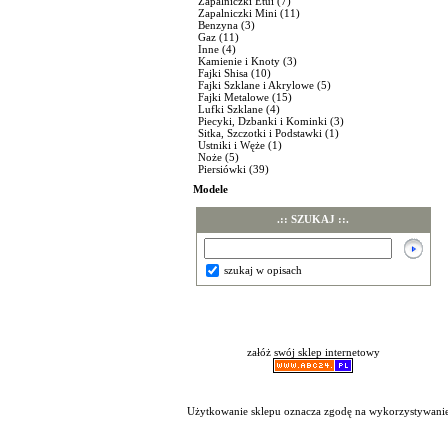
Zapalniczki Etui
(7)
Zapalniczki Mini
(11)
Benzyna
(3)
Gaz
(11)
Inne
(4)
Kamienie i Knoty
(3)
Fajki Shisa
(10)
Fajki Szklane i Akrylowe
(5)
Fajki Metalowe
(15)
Lufki Szklane
(4)
Piecyki, Dzbanki i Kominki
(3)
Sitka, Szczotki i Podstawki
(1)
Ustniki i Węże
(1)
Noże
(5)
Piersiówki
(39)
Modele
.:: SZUKAJ ::.
szukaj w opisach
załóż swój sklep internetowy
Użytkowanie sklepu oznacza zgodę na wykorzystywanie