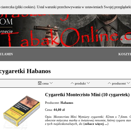
e ciasteczka (pliki cookies). Ustal warunki przechowywania w ustawieniach Swojej przeglądark
ULAMIN
KOSZY
cygaretki Habanos
cena
produkt
producent
Cygaretki Montecristo Mini (10 cygaretek)
Producent:
Habanos
Cena:
44,00 zł
Opis:
Montecristo Mini Wymiary cygaretki: 82mm x 7,6mm. C
obecnie mityczna marka o światowej renomie, której cygara st
z tych najdoskonalszych, do
(
zobacz więcej ...
)