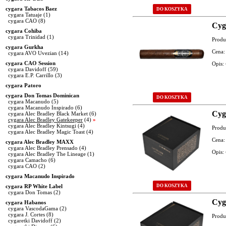
cygara Tabacos Baez
DO KOSZYKA
cygara Tatuaje
(1)
cygara CAO
(8)
Cyg
cygara Cohiba
cygara Trinidad
(1)
Produ
cygara Gurkha
Cena:
cygara AVO Uvezian
(14)
cygara CAO Session
Opis:
cygara Davidoff
(59)
cygara E.P. Carrillo
(3)
cygara Patoro
cygara Don Tomas Dominican
DO KOSZYKA
cygara Macanudo
(5)
cygara Macanudo Inspirado
(6)
Cyg
cygara Alec Bradley Black Market
(6)
cygara Alec Bradley Gatekeeper
(4)
»
cygara Alec Bradley Kintsugi
(4)
Produ
cygara Alec Bradley Magic Toast
(4)
Cena:
cygara Alec Bradley MAXX
cygara Alec Bradley Prensado
(4)
Opis:
cygara Alec Bradley The Lineage
(1)
cygara Camacho
(6)
cygara CAO
(2)
cygara Macanudo Inspirado
cygara RP White Label
DO KOSZYKA
cygara Don Tomas
(2)
Cyg
cygara Habanos
cygara VascodaGama
(2)
cygara J. Cortes
(8)
Produ
cygaretki Davidoff
(2)