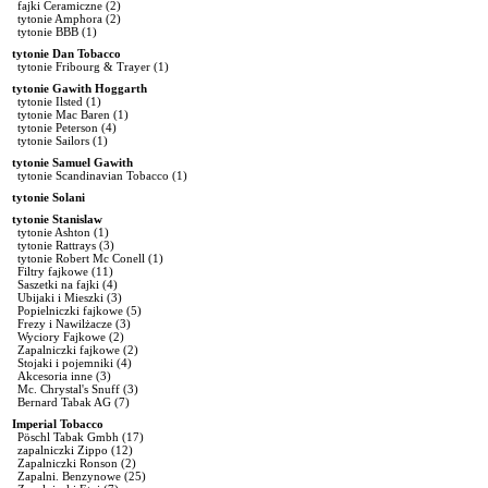
fajki Ceramiczne
(2)
tytonie Amphora
(2)
tytonie BBB
(1)
tytonie Dan Tobacco
tytonie Fribourg & Trayer
(1)
tytonie Gawith Hoggarth
tytonie Ilsted
(1)
tytonie Mac Baren
(1)
tytonie Peterson
(4)
tytonie Sailors
(1)
tytonie Samuel Gawith
tytonie Scandinavian Tobacco
(1)
tytonie Solani
tytonie Stanislaw
tytonie Ashton
(1)
tytonie Rattrays
(3)
tytonie Robert Mc Conell
(1)
Filtry fajkowe
(11)
Saszetki na fajki
(4)
Ubijaki i Mieszki
(3)
Popielniczki fajkowe
(5)
Frezy i Nawilżacze
(3)
Wyciory Fajkowe
(2)
Zapalniczki fajkowe
(2)
Stojaki i pojemniki
(4)
Akcesoria inne
(3)
Mc. Chrystal's Snuff
(3)
Bernard Tabak AG
(7)
Imperial Tobacco
Pöschl Tabak Gmbh
(17)
zapalniczki Zippo
(12)
Zapalniczki Ronson
(2)
Zapalni. Benzynowe
(25)