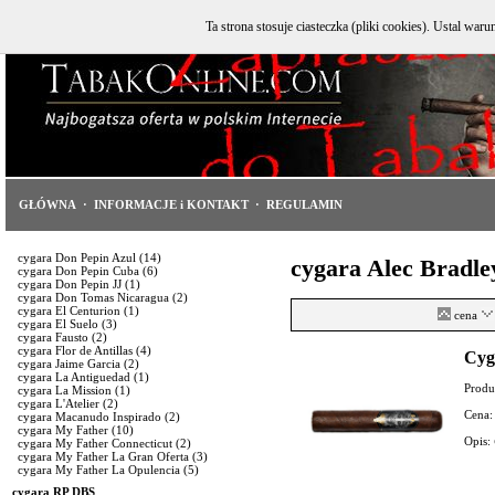
Ta strona stosuje ciasteczka (pliki cookies). Ustal w
GŁÓWNA
·
INFORMACJE i KONTAKT
·
REGULAMIN
cygara Don Pepin Azul
(14)
cygara Alec Bradle
cygara Don Pepin Cuba
(6)
cygara Don Pepin JJ
(1)
cygara Don Tomas Nicaragua
(2)
cygara El Centurion
(1)
cena
cygara El Suelo
(3)
cygara Fausto
(2)
cygara Flor de Antillas
(4)
Cyg
cygara Jaime Garcia
(2)
cygara La Antiguedad
(1)
Produ
cygara La Mission
(1)
cygara L'Atelier
(2)
Cena:
cygara Macanudo Inspirado
(2)
cygara My Father
(10)
Opis:
cygara My Father Connecticut
(2)
cygara My Father La Gran Oferta
(3)
cygara My Father La Opulencia
(5)
cygara RP DBS