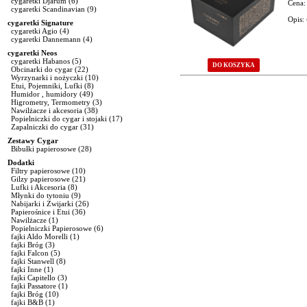
cygaretki Djarum
(6)
Cena:
cygaretki Scandinavian
(9)
Opis:
cygaretki Signature
cygaretki Agio
(4)
cygaretki Dannemann
(4)
cygaretki Neos
cygaretki Habanos
(5)
DO KOSZYKA
Obcinarki do cygar
(22)
Wyrzynarki i nożyczki
(10)
Etui, Pojemniki, Lufki
(8)
Strona: 1 / 1
Humidor , humidory
(49)
Higrometry, Termometry
(3)
Przejdź do strony:
[1]
Nawilżacze i akcesoria
(38)
Popielniczki do cygar i stojaki
(17)
Zapalniczki do cygar
(31)
Zestawy Cygar
Bibułki papierosowe
(28)
Dodatki
Filtry papierosowe
(10)
Gilzy papierosowe
(21)
Lufki i Akcesoria
(8)
Młynki do tytoniu
(9)
Nabijarki i Zwijarki
(26)
Papierośnice i Etui
(36)
Nawilżacze
(1)
Popielniczki Papierosowe
(6)
fajki Aldo Morelli
(1)
fajki Bróg
(3)
fajki Falcon
(5)
fajki Stanwell
(8)
fajki Inne
(1)
fajki Capitello
(3)
fajki Passatore
(1)
fajki Bróg
(10)
fajki B&B
(1)