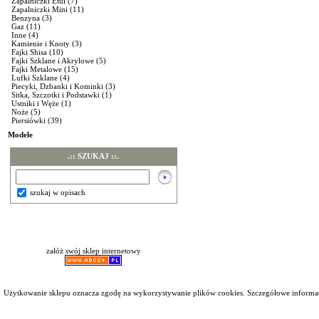
Zapalniczki Etui
(7)
Zapalniczki Mini
(11)
Benzyna
(3)
Gaz
(11)
Inne
(4)
Kamienie i Knoty
(3)
Fajki Shisa
(10)
Fajki Szklane i Akrylowe
(5)
Fajki Metalowe
(15)
Lufki Szklane
(4)
Piecyki, Dzbanki i Kominki
(3)
Sitka, Szczotki i Podstawki
(1)
Ustniki i Węże
(1)
Noże
(5)
Piersiówki
(39)
Modele
.:: SZUKAJ ::.
szukaj w opisach
załóż swój sklep internetowy
Użytkowanie sklepu oznacza zgodę na wykorzystywanie plików cookies. Szczegółowe inform