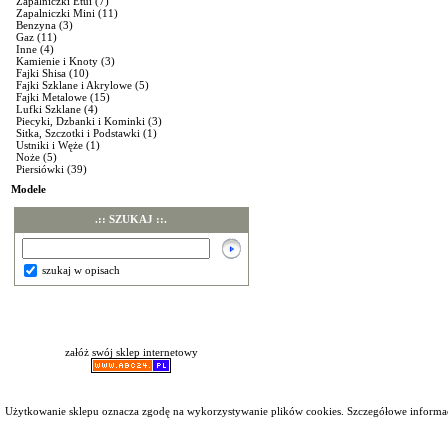
Zapalniczki Etui
(7)
Zapalniczki Mini
(11)
Benzyna
(3)
Gaz
(11)
Inne
(4)
Kamienie i Knoty
(3)
Fajki Shisa
(10)
Fajki Szklane i Akrylowe
(5)
Fajki Metalowe
(15)
Lufki Szklane
(4)
Piecyki, Dzbanki i Kominki
(3)
Sitka, Szczotki i Podstawki
(1)
Ustniki i Węże
(1)
Noże
(5)
Piersiówki
(39)
Modele
.:: SZUKAJ ::.
szukaj w opisach
załóż swój sklep internetowy
Użytkowanie sklepu oznacza zgodę na wykorzystywanie plików cookies. Szczegółowe inform