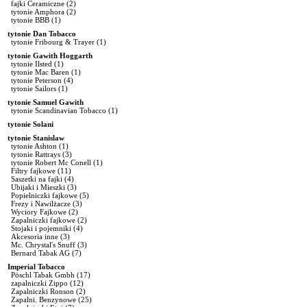
fajki Ceramiczne
(2)
tytonie Amphora
(2)
tytonie BBB
(1)
tytonie Dan Tobacco
tytonie Fribourg & Trayer
(1)
tytonie Gawith Hoggarth
tytonie Ilsted
(1)
tytonie Mac Baren
(1)
tytonie Peterson
(4)
tytonie Sailors
(1)
tytonie Samuel Gawith
tytonie Scandinavian Tobacco
(1)
tytonie Solani
tytonie Stanislaw
tytonie Ashton
(1)
tytonie Rattrays
(3)
tytonie Robert Mc Conell
(1)
Filtry fajkowe
(11)
Saszetki na fajki
(4)
Ubijaki i Mieszki
(3)
Popielniczki fajkowe
(5)
Frezy i Nawilżacze
(3)
Wyciory Fajkowe
(2)
Zapalniczki fajkowe
(2)
Stojaki i pojemniki
(4)
Akcesoria inne
(3)
Mc. Chrystal's Snuff
(3)
Bernard Tabak AG
(7)
Imperial Tobacco
Pöschl Tabak Gmbh
(17)
zapalniczki Zippo
(12)
Zapalniczki Ronson
(2)
Zapalni. Benzynowe
(25)