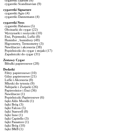
cygaretki Djarum
(6)
cygaretki Scandinavian
(9)
cygaretki Signature
cygaretki Agio
(4)
cygaretki Dannemann
(4)
cygaretki Neos
cygaretki Habanos
(5)
Obcinarki do cygar
(22)
Wyrzynarki i nożyczki
(10)
Etui, Pojemniki, Lufki
(8)
Humidor , humidory
(49)
Higrometry, Termometry
(3)
Nawilżacze i akcesoria
(38)
Popielniczki do cygar i stojaki
(17)
Zapalniczki do cygar
(31)
Zestawy Cygar
Bibułki papierosowe
(28)
Dodatki
Filtry papierosowe
(10)
Gilzy papierosowe
(21)
Lufki i Akcesoria
(8)
Młynki do tytoniu
(9)
Nabijarki i Zwijarki
(26)
Papierośnice i Etui
(36)
Nawilżacze
(1)
Popielniczki Papierosowe
(6)
fajki Aldo Morelli
(1)
fajki Bróg
(3)
fajki Falcon
(5)
fajki Stanwell
(8)
fajki Inne
(1)
fajki Capitello
(3)
fajki Passatore
(1)
fajki Bróg
(10)
fajki B&B
(1)