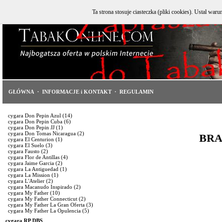
Ta strona stosuje ciasteczka (pliki cookies). Ustal w
GŁÓWNA
·
INFORMACJE i KONTAKT
·
REGULAMIN
cygara Don Pepin Azul
(14)
cygara Don Pepin Cuba
(6)
cygara Don Pepin JJ
(1)
cygara Don Tomas Nicaragua
(2)
BRA
cygara El Centurion
(1)
cygara El Suelo
(3)
cygara Fausto
(2)
cygara Flor de Antillas
(4)
cygara Jaime Garcia
(2)
cygara La Antiguedad
(1)
cygara La Mission
(1)
cygara L'Atelier
(2)
cygara Macanudo Inspirado
(2)
cygara My Father
(10)
cygara My Father Connecticut
(2)
cygara My Father La Gran Oferta
(3)
cygara My Father La Opulencia
(5)
cygara RP DBS