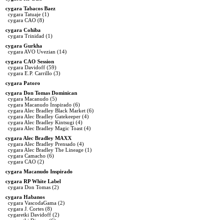
cygara Tabacos Baez
cygara Tatuaje
(1)
cygara CAO
(8)
cygara Cohiba
cygara Trinidad
(1)
cygara Gurkha
cygara AVO Uvezian
(14)
cygara CAO Session
cygara Davidoff
(59)
cygara E.P. Carrillo
(3)
cygara Patoro
cygara Don Tomas Dominican
cygara Macanudo
(5)
cygara Macanudo Inspirado
(6)
cygara Alec Bradley Black Market
(6)
cygara Alec Bradley Gatekeeper
(4)
cygara Alec Bradley Kintsugi
(4)
cygara Alec Bradley Magic Toast
(4)
cygara Alec Bradley MAXX
cygara Alec Bradley Prensado
(4)
cygara Alec Bradley The Lineage
(1)
cygara Camacho
(6)
cygara CAO
(2)
cygara Macanudo Inspirado
cygara RP White Label
cygara Don Tomas
(2)
cygara Habanos
cygara VascodaGama
(2)
cygara J. Cortes
(8)
cygaretki Davidoff
(2)